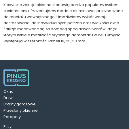
Klasyczne żaluzje okienne stanowią bardzo popularny system
zaciemnienia. Prezentujemy modele aluminiowe, przeznaczone
do montażu wewnętrznego. Umożliwiamy wybór wersji
dostosowanej do indywidualnych potrzeb oraz wielkości okna.
Żaluzje mocowane są za pomocą specjalnych twistów, dzięki
którym istnieje możliwość szybkiego demontażu w celu umycia.
Występują w szerokości lameli 16, 25, 50 mm.
Okna
Drzwi
Bramy garażowe
Przesłony okienne
Parapety
Plisy