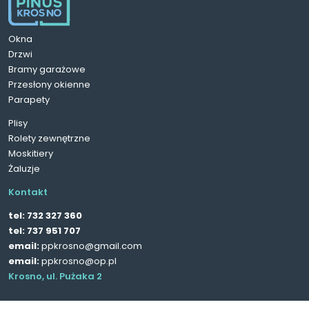
Okna
Drzwi
Bramy garażowe
Przesłony okienne
Parapety
Plisy
Rolety zewnętrzne
Moskitiery
Żaluzje
Kontakt
tel:
732 327 360
tel:
737 951 707
email:
ppkrosno@gmail.com
email:
ppkrosno@op.pl
Krosno, ul. Pużaka 2