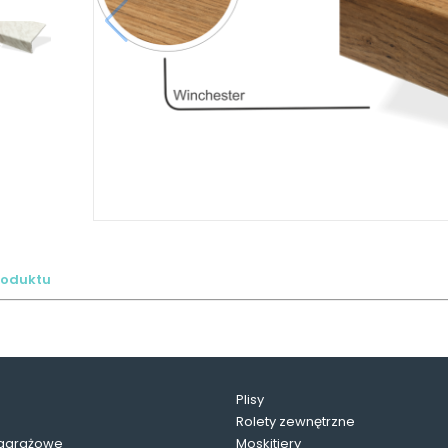
roduktu
Plisy
Rolety zewnętrzne
garażowe
Moskitiery