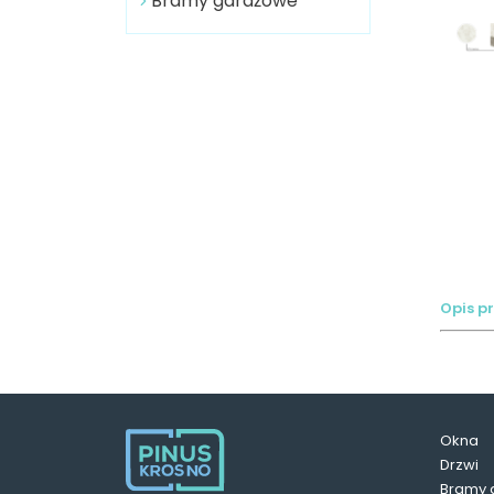
Bramy garażowe
Opis p
Okna
Drzwi
Bramy 