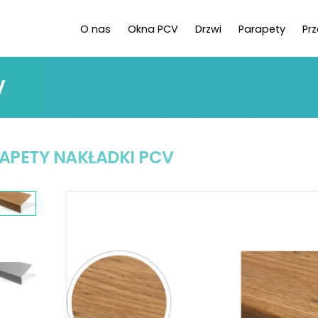
O nas
Okna PCV
Drzwi
Parapety
Pr
V
APETY NAKŁADKI PCV